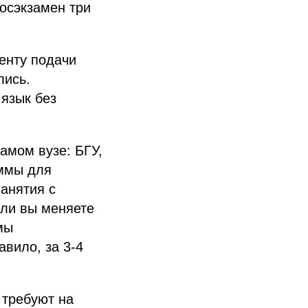
госэкзамен три
енту подачи
лись.
язык без
амом вузе: БГУ,
аммы для
анятия с
сли вы меняете
мы
авило, за 3-4
 требуют на