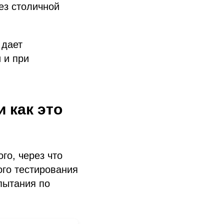
без столичной
 дает
 и при
 как это
го, через что
ого тестирования
пытания по