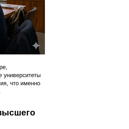
ре,
е университеты
ия, что именно
.
 высшего