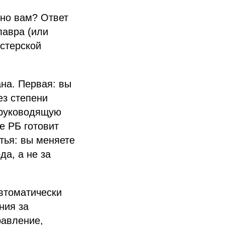
тно вам? Ответ
лавра (или
истерской
ана. Первая: вы
ез степени
а руководящую
е РБ готовит
тья: вы меняете
да, а не за
автоматически
ния за
равление,