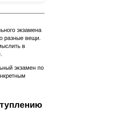
льного экзамена
то разные вещи.
мыслить в
.
ьный экзамен по
онкретным
ступлению