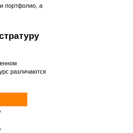
и портфолио, а
стратуру
венном
курс различаются



