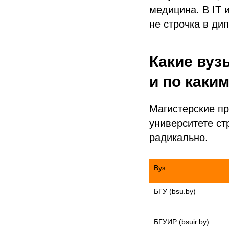
медицина. В IT 
не строчка в ди
Какие вуз
и по каки
Магистерские пр
университете ст
радикально.
Вуз
БГУ (bsu.by)

БГУИР (bsuir.by)