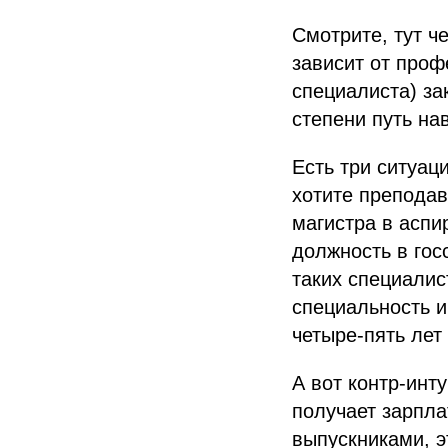
Смотрите, тут ч
зависит от проф
специалиста) за
степени путь на
Есть три ситуац
хотите преподав
магистра в аспи
должность в гос
таких специалис
специальность и
четыре-пять лет
А вот контр-инт
получает зарпла
выпускниками, э