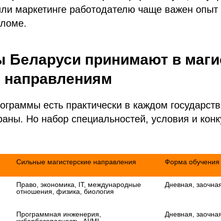
или маркетинге работодателю чаще важен опыт 
пломе.
ы Беларуси принимают в маги
м направлениям
ограммы есть практически в каждом государст
раны. Но набор специальностей, условия и кон
Форма обучения

Право, экономика, IT, международные 
Дневная, заочная
отношения, физика, биология

Программная инженерия, 
Дневная, заочная
кибербезопасность, AI/ML, 