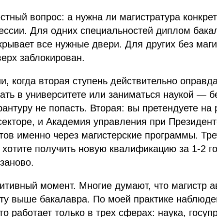
естный вопрос: а нужна ли магистратура конкре
ессии. Для одних специальностей диплом бака
крывает все нужные двери. Для других без маг
верх заблокирован.
ии, когда вторая ступень действительно оправд
ать в университете или заниматься наукой — б
рантуру не попасть. Вторая: вы претендуете н
секторе, и Академия управления при Президент
тов именно через магистерские программы. Тре
 хотите получить новую квалификацию за 1-2 го
 заново.
уитивный момент. Многие думают, что магистр 
ту выше бакалавра. По моей практике наблюде
то работает только в трех сферах: наука, госуп