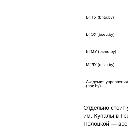
БНТУ (bntu.by)

БГЭУ (bseu.by)

БГМУ (bsmu.by)

МГЛУ (mslu.by)

Академия управления 
(pac.by)

Отдельно стоит 
им. Купалы в Гр
Полоцкой — все 