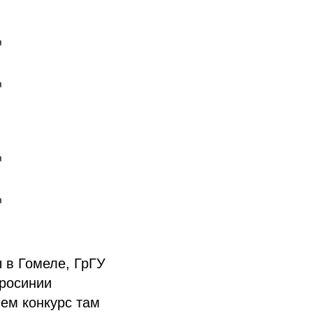








 в Гомеле, ГрГУ
фросинии
ем конкурс там