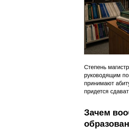
Степень магистр
руководящим поз
принимают абиту
придется сдават
Зачем воо
образова