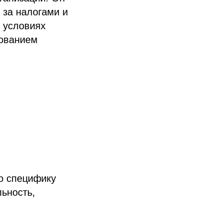
 за налогами и
 условиях
зованием
ко специфику
льность,