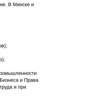
не. В Минске и
в);
о).
 промышленности
Бизнеса и Права
труда и при