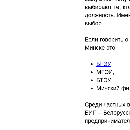
выбирают те, кт
должность. Имен
выбор.
Если говорить о
Минске это:
БГЭУ
;
МГЭИ;
БТЭУ;
Минский фи
Среди частных в
БИП – Белорусск
предприниматель