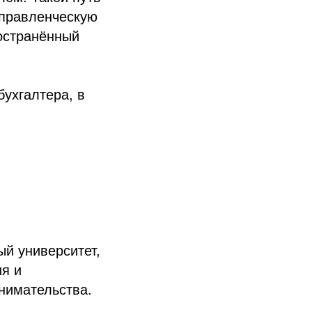
управленческую
ространённый
бухгалтера, в
й университет,
ия и
нимательства.