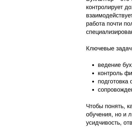
контролирует до
взаимодействует
работа почти по
специализирова
Ключевые задач
ведение бух
контроль ф
подготовка 
сопровожден
Чтобы понять, к
обучения, но и 
усидчивость, от