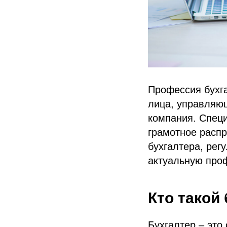
Профессия бухга
лица, управляющ
компания. Специ
грамотное распр
бухгалтера, рег
актуальную проф
Кто такой
Бухгалтер – это