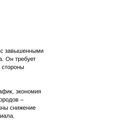
 с завышенными
а. Он требует
 стороны
афик, экономия
городов –
жны снижение
риала.