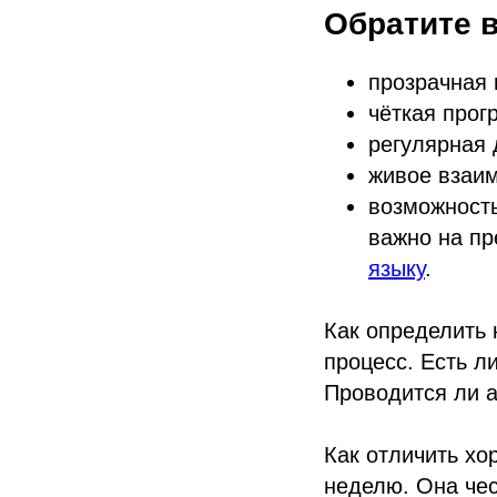
Обратите 
прозрачная 
чёткая прог
регулярная 
живое взаим
возможность
важно на пр
языку
.
Как определить 
процесс. Есть л
Проводится ли а
Как отличить хо
неделю. Она чес