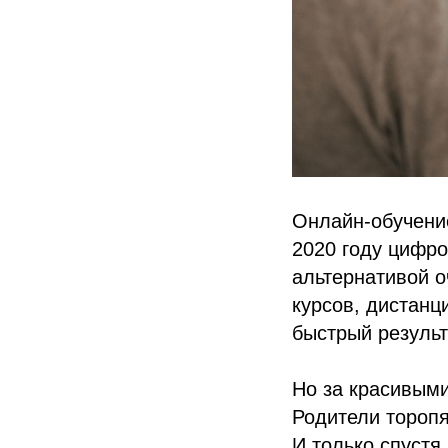
Онлайн-обучени
2020 году цифр
альтернативой о
курсов, дистанц
быстрый результ
Но за красивыми
Родители торопя
И только спустя