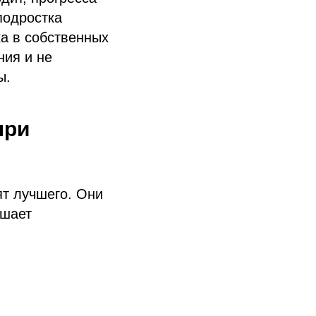
подростка
ка в собственных
ния и не
ы.
при
ят лучшего. Они
ешает