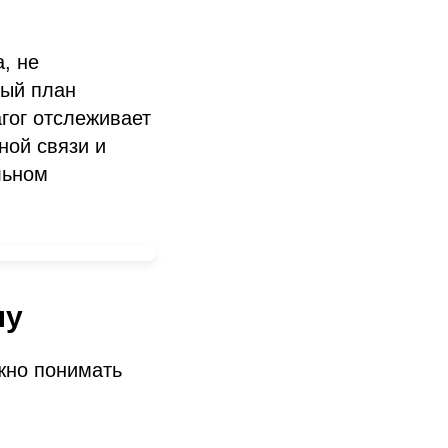
, не
ный план
агог отслеживает
ной связи и
льном
лу
жно понимать