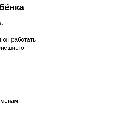
бёнка
в.
 он работать
внешнего
аменам,