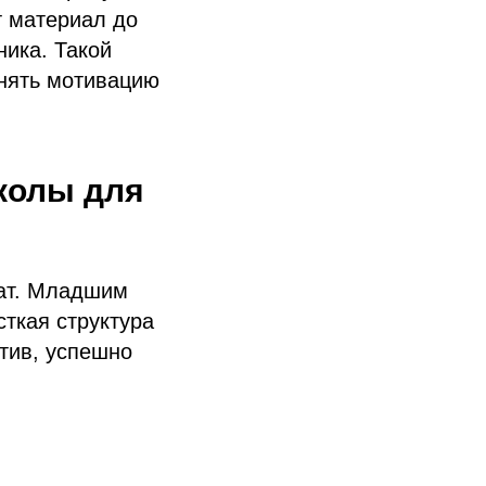
т материал до
ника. Такой
анять мотивацию
колы для
ат. Младшим
ткая структура
тив, успешно