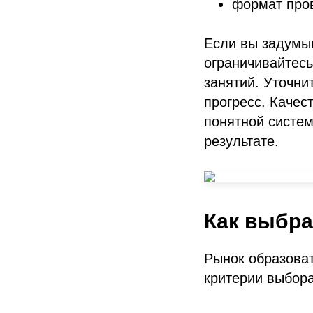
формат пров
Если вы задумыв
ограничивайтес
занятий. Уточнит
прогресс. Качес
понятной систем
результате.
Как выбра
Рынок образова
критерии выбор