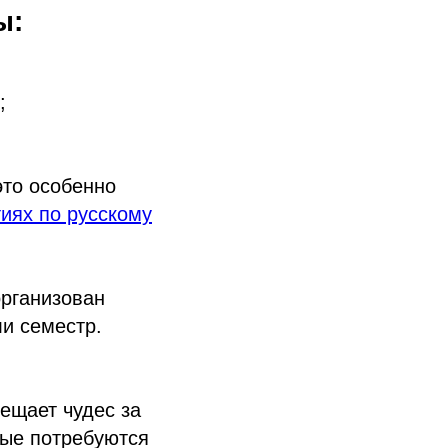
ы:
;
это особенно
тиях по русскому
организован
ли семестр.
ещает чудес за
орые потребуются