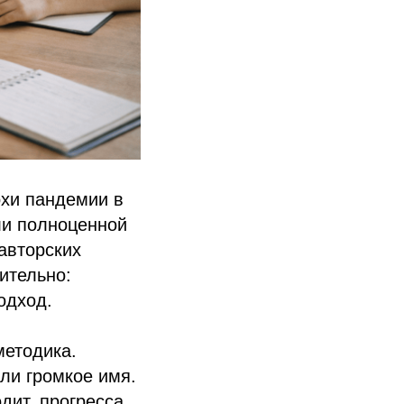
охи пандемии в
ли полноценной
авторских
ительно:
одход.
методика.
ли громкое имя.
дит, прогресса