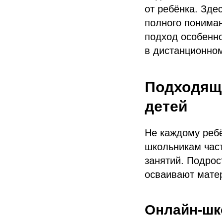
от ребёнка. Зде
полного пониман
подход особенн
в дистанционно
Подходящ
детей
Не каждому реб
школьникам част
занятий. Подрос
осваивают мате
Онлайн-шко