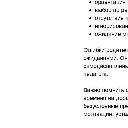
ориентация 
выбор по ре
отсутствие 
игнорирован
ожидание мг
Ошибки родител
ожиданиями. Онл
самодисциплины
педагога.
Важно помнить о
времени на доро
безусловные пр
мотивации, уста