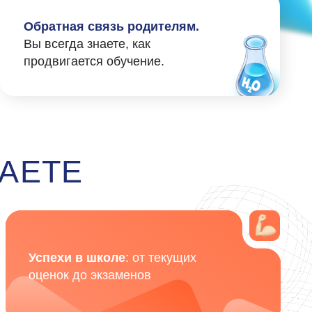
до экзаменов
 к языку как к
менту мышления
, а не
как к «списку правил»
 слова. Они учат
а занятиях царит
го и выразительного