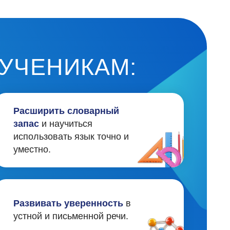
ь уверенность
в
письменной речи.
структура занятий.