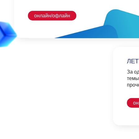
За один мес
темы, проп
прочный фу
онлайн/о
ЗАНЯТИЯ ПО
Разобрать сложные и запутанные
темы школьной программы
: от
падежей до пунктуации в