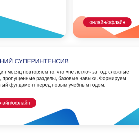
яц повторяем то, что «не легло» за год
: сложные
ущенные разделы, базовые навыки. Формируем
ндамент перед новым учебным годом.
флайн
МОГАЮТ НАШИМ УЧЕ
Научиться грамотно писать
: от
Расшири
диктанта до сочинения или
запас
и н
ответа на задание с развернутым
использов