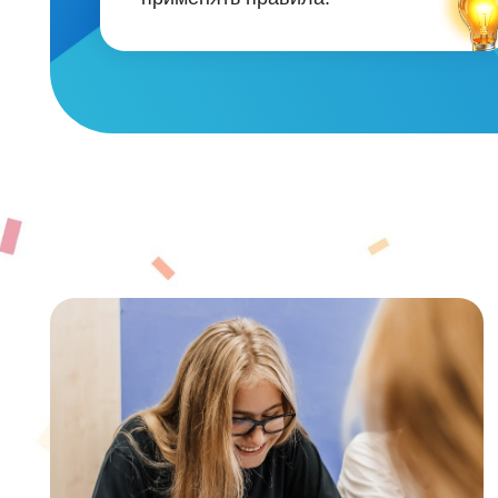
ЧТО В 
Повышение грамотности
: