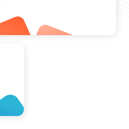
НИКАМ:
ть словарный
аучиться
ать язык точно и