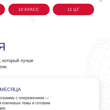
учше
ережением
—
мы и готовим