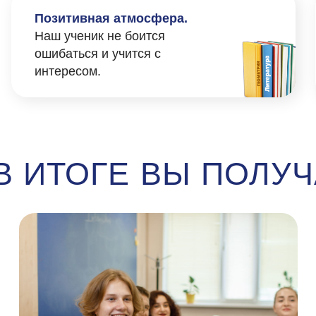
оценок 
Интерес
инстру
только 
РУССКИЙ ЯЗЫК
ка
— не просто эксперты в правилах, а настоящие проводники в мир
и красоту, развивают интуитивную грамотность и уверенную речь. Н
тов и открытий, где грамматика становится инструментом для ясно