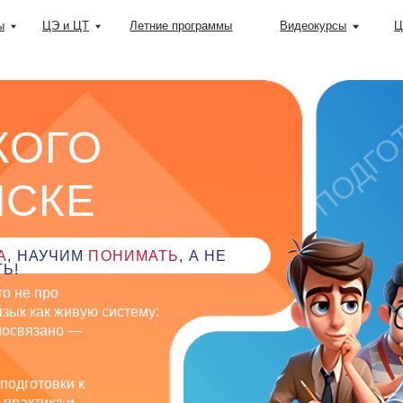
+37
ЦЭ и ЦТ
Летние программы
Видеокурсы
Цены
ПОДГОТОВКА
ГО
КЕ
УЧИМ
ПОНИМАТЬ
, А НЕ
ро
к живую систему:
ано —
ЦЭ
вки к
ка и