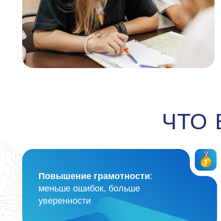
меньше ошибок, больше
уверенности
Гибкие языковые навыки
,
которые пригодятся не только в
русском, но и в других предметах и
жизни в целом
Наши преподаватели русского язы
чувствовать язык, видеть его логику 
атмосфера живого диалога, анализа текс