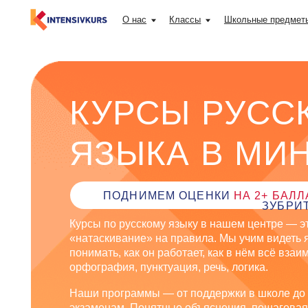
О нас
Классы
Школьные предметы
КУРСЫ РУССКО
ЯЗЫКА В МИНС
ПОДНИМЕМ ОЦЕНКИ
НА 2+ БАЛЛА
, НА
ЗУБРИТЬ!
Курсы по русскому языку в нашем центре — это не п
«натаскивание» на правила. Мы учим видеть язык ка
понимать, как он работает, как в нём всё взаимосвяз
орфография, пунктуация, речь, логика.
Наши программы — от поддержки в школе до подгото
экзаменам. Понятные объяснения, пошаговая практи
внимание к каждому.