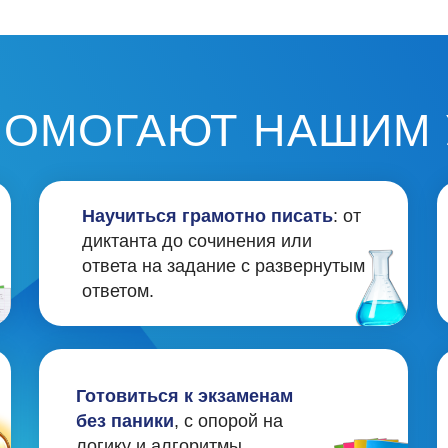
ответом.
уместно.
Готовиться к экзаменам
Развиват
без паники
, с опорой на
устной и 
логику и алгоритмы.
АК МЫ РАБОТАЕМ
Малые группы и
Чёткая 