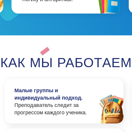
индивидуальный подход.
Новая те
Преподаватель следит за
ошибок, 
прогрессом каждого ученика.
Позитивная атмосфера.
Обратна
Наш ученик не боится
Вы всегд
ошибаться и учится с
продвига
интересом.
ИТОГЕ ВЫ ПОЛУЧАЕТ
Успехи