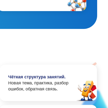
ма, практика, разбор
обратная связь.
я связь родителям.
а знаете, как
ется обучение.
Е
 в школе
: от текущих