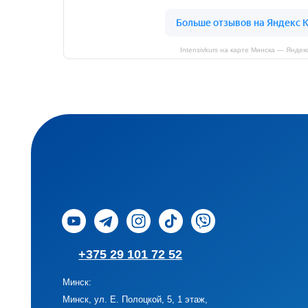
Минск:
Минск, ул. Е. Полоцкой, 5, 1 этаж,
офис 95 (метро Спортивная)
Intensivkurs на карте Минска — Яндек
Минск, проспект Дзержинского, 123,
подъезд 6 (метро Малиновка)
Минск, пр. Пушкина, 43А, 3 этаж, офис
8 (метро Пушкинская)
Минск, пр-т Независимости, 88
(метро Московская)
ООО "КОД ЗНАНИЙ"
Государственна регистрация от 14 мая 2025 года, орган регистрации Мингорис
Беларусь, г.Минск, пр. Пушкина 43А, офис 9,(3-Ий этаж), 220082
УНП: 193870151
Время работы: Пн - Вск 10.00 - 20.00
email: IntensivKursMinsk@yandex.by
Copyright © 2007-2025