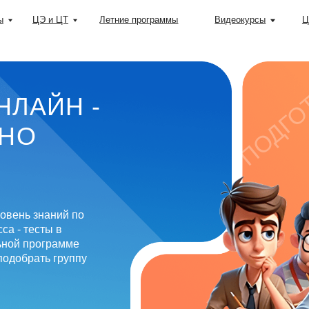
+37
ЦЭ и ЦТ
Летние программы
Видеокурсы
Цены
ПОДГОТОВКА
АЙН -
знаний по
сты в
рограмме
ать группу
ЦЭ