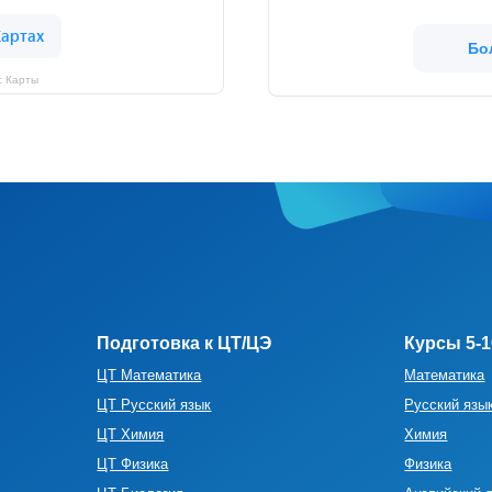
ЦТ Химия
Химия
ЦТ Физика
Физика
Бо
ЦТ Биология
Английский язык
с Карты
ЦТ Английский
9 Математика Экзамен
ЦТ История
9 Русский язык Экзамен
ЦТ Обществоведение
9 История Беларуси Экзамен
ЦТ История Беларуси
Летние курсы
полком. Юр.адрес