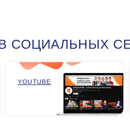
СООБ
YOUTUBE
ДЛЯ РО
НАШИ ФИЛИАЛЫ
зержинского, 123
(м.
Пушкина, 43А
(м.
алиновка)
Пушкинская)