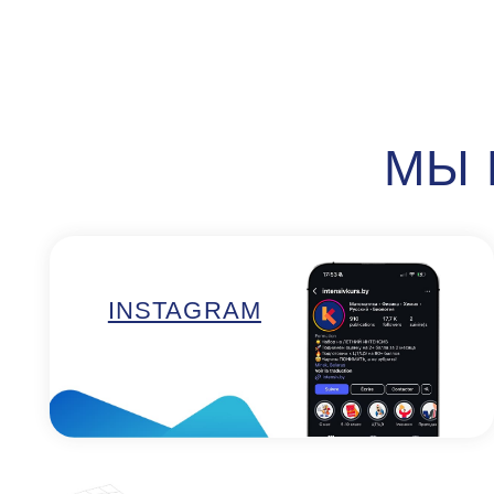
INSTAGRAM
Ефросиньи Полоцкой, 5
Д
(м. Спортивная)
М