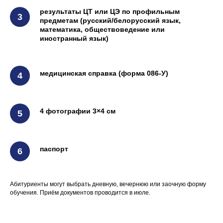
результаты ЦТ или ЦЭ по профильным
предметам (русский/белорусский язык,
математика, обществоведение или
+375
иностранный язык)
Получить консультацию
медицинская справка (форма 086-У)
4 фотографии 3×4 см
паспорт
Абитуриенты могут выбрать дневную, вечернюю или заочную форму
обучения. Приём документов проводится в июле.