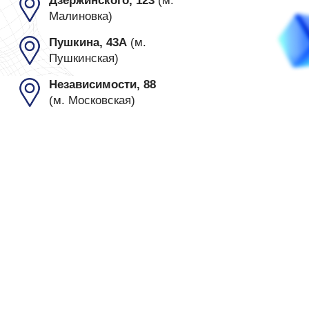
орган регистрации Мингорисполком. Юр.адрес
Беларусь, г.Минск, пр. Пушкина 43А, офис 9,(3-Ий
этаж), 220082
УНП: 193870151
Время работы: Пн - Вск 10.00 - 20.00
email: IntensivKursMinsk@yandex.by
Copyright © 2007-2025
Документы