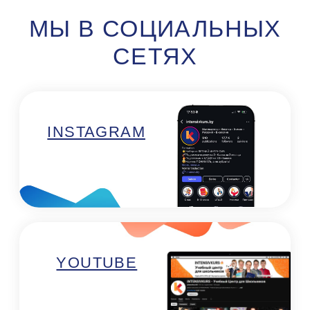
+375 29 101 72 52
Минск:
Минск, ул. Е. Полоцкой, 5, 1 этаж, офис 95
(метро Спортивная)
Минск, проспект Дзержинского, 123,
подъезд 6 (метро Малиновка)
Минск, пр. Пушкина, 43А, 3 этаж,
офис 8 (метро Пушкинская)
Минск, пр-т Независимости, 88
(метро Московская)