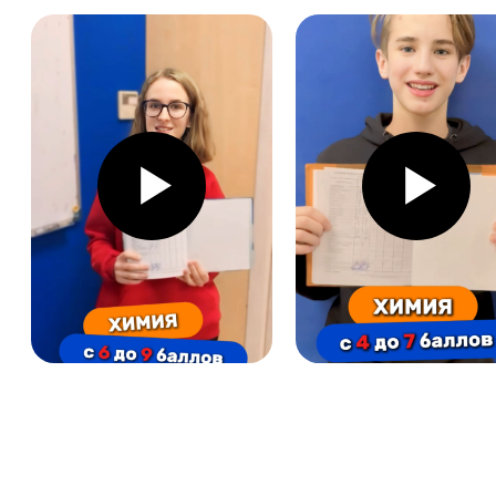
НАШИ ФИЛИАЛЫ
Ефросиньи Полоцкой, 5
(м. Спортивная)
Дзержинского, 123
(м.
Малиновка)
Пушкина, 43А
(м.
Пушкинская)
Независимости, 88
(м. Московская)