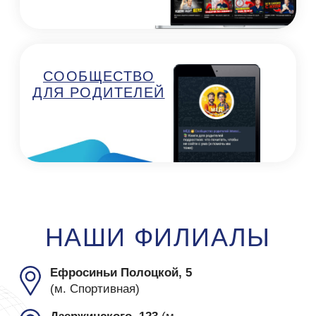
Подготовка к ЦТ/ЦЭ
О нас
ЦТ Математика
О центре
ЦТ Русский язык
Преподаватели
ЦТ Химия
Отзывы
ЦТ Физика
Цены
ЦТ Биология
Контакты
ЦТ Английский
Наши методики
ЦТ История
Вопрос - ответ
ЦТ Обществоведение
Бесплатные тесты
ЦТ История Беларуси
Карта сайта
ВУЗы
Курсы 5-10 класс
Математика
Русский язык
Физика
Английский язык
Химия
9 Математика Экзамен
9 Русский язык Экзамен
9 История Беларуси Экзамен
Летние курсы
ООО "КОД ЗНАНИЙ"
Государственна регистрация от 14 мая 2025 года,