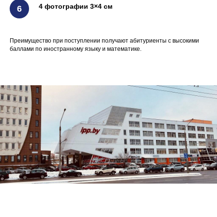
4 фотографии 3×4 см
Преимущество при поступлении получают абитуриенты с высокими
баллами по иностранному языку и математике.
+375 29 101 72 52
Минск:
Минск, ул. Е. Полоцкой, 5, 1 этаж, офис 95
(метро Спортивная)
Минск, проспект Дзержинского, 123,
подъезд 6 (метро Малиновка)
Минск, пр. Пушкина, 43А, 3 этаж,
офис 8 (метро Пушкинская)
Минск, пр-т Независимости, 88
(метро Московская)
Подготовка к ЦТ/ЦЭ
О нас
ЦТ Математика
О центре
ЦТ Русский язык
Преподаватели
ЦТ Химия
Отзывы
ЦТ Физика
Цены
ЦТ Биология
Контакты
ЦТ Английский
Наши методики
ЦТ История
Вопрос - ответ