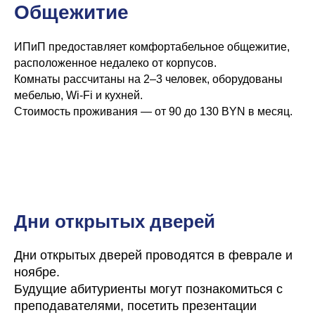
Общежитие
ЦТ Обществоведение
Бесплатные тесты
ЦТ История Беларуси
Карта сайта
ВУЗы
ИПиП предоставляет комфортабельное общежитие,
Курсы 5-10 класс
расположенное недалеко от корпусов.
Математика
Русский язык
Физика
Комнаты рассчитаны на 2–3 человек, оборудованы
Английский язык
Химия
мебелью, Wi-Fi и кухней.
Стоимость проживания — от 90 до 130 BYN в месяц.
9 Математика Экзамен
9 Русский язык Экзамен
9 История Беларуси Экзамен
Летние курсы
ООО "КОД ЗНАНИЙ"
Государственна регистрация от 14 мая 2025 года,
орган регистрации Мингорисполком. Юр.адрес
Беларусь, г.Минск, пр. Пушкина 43А, офис 9,(3-Ий
Дни открытых дверей
этаж), 220082
УНП: 193870151
Время работы: Пн - Вск 10.00 - 20.00
email: IntensivKursMinsk@yandex.by
Дни открытых дверей проводятся в феврале и
ноябре.
Copyright © 2007-2025
Будущие абитуриенты могут познакомиться с
Документы
преподавателями, посетить презентации