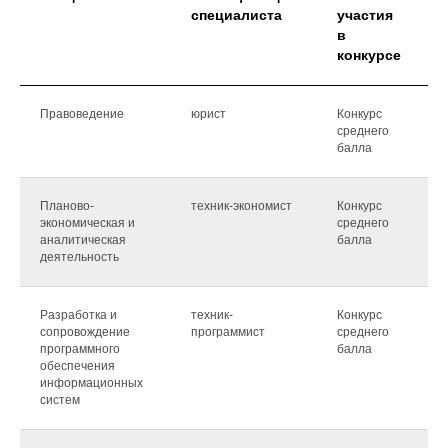
специалиста
участия
в
конкурсе
Правоведение
юрист
Конкурс
1
среднего
балла
Планово-
техник-экономист
Конкурс
1
экономическая и
среднего
аналитическая
балла
деятельность
Разработка и
техник-
Конкурс
2
сопровождение
программист
среднего
м
программного
балла
обеспечения
информационных
систем