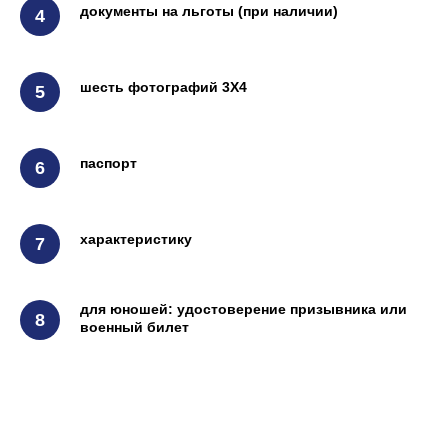
документы на льготы (при наличии)
ЦТ Физика
Цены
ЦТ Биология
Контакты
ЦТ Английский
Наши методики
ЦТ История
Вопрос - ответ
шесть фотографий 3Х4
ЦТ Обществоведение
Бесплатные тесты
ЦТ История Беларуси
Карта сайта
ВУЗы
Курсы 5-10 класс
паспорт
Математика
Русский язык
Физика
Английский язык
Химия
характеристику
9 Математика Экзамен
9 Русский язык Экзамен
9 История Беларуси Экзамен
Летние курсы
для юношей: удостоверение призывника или
военный билет
ООО "КОД ЗНАНИЙ"
Государственна регистрация от 14 мая 2025 года,
орган регистрации Мингорисполком. Юр.адрес
Беларусь, г.Минск, пр. Пушкина 43А, офис 9,(3-Ий
этаж), 220082
УНП: 193870151
Время работы: Пн - Вск 10.00 - 20.00
email: IntensivKursMinsk@yandex.by