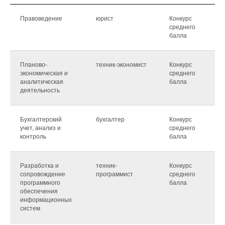
Правоведение
юрист
Конкурс
2
среднего
м
балла
Планово-
техник-экономист
Конкурс
2
экономическая и
среднего
м
аналитическая
балла
деятельность
Бухгалтерский
бухгалтер
Конкурс
2
учет, анализ и
среднего
м
контроль
балла
Разработка и
техник-
Конкурс
3
сопровождение
программист
среднего
м
программного
балла
обеспечения
информационных
систем