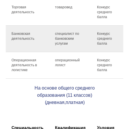
Торговая
товаровед
Конкурс
2
деятельность
среднего
м
балла
Банковская
специалист по
Конкурс
2
деятельность
банковским
среднего
м
услугам
балла
Операционная
операционный
Конкурс
2
деятельность в
логист
среднего
м
логистике
балла
На основе общего среднего
образования (11 классов)
(дневная,платная)
Специальность
Квалификация
Условия