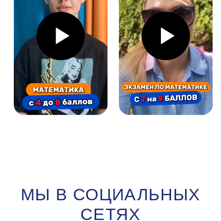
СООБЩЕСТВО
ДЛЯ РОДИТЕЛЕЙ
НАШИ ФИЛИАЛЫ
Ефросиньи Полоцкой, 5
(м. Спортивная)
Дзержинского, 123
(м.
Малиновка)
Пушкина, 43А
(м.
Пушкинская)
Независимости, 88
(м. Московская)