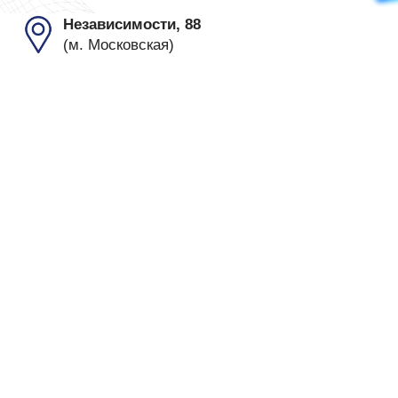
ООО "КОД ЗНАНИЙ"
Государственна регистрация от 14 мая 2025 года,
орган регистрации Мингорисполком. Юр.адрес
Беларусь, г.Минск, пр. Пушкина 43А, офис 9,(3-Ий
этаж), 220082
УНП: 193870151
Время работы: Пн - Вск 10.00 - 20.00
email: IntensivKursMinsk@yandex.by
Copyright © 2007-2025
Документы