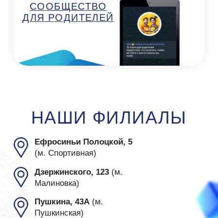
Минск, пр. Пушкина, 43А, 3 этаж,
офис 8 (метро Пушкинская)
Минск, пр-т Независимости, 88
(метро Московская)
Подготовка к ЦТ/ЦЭ
О нас
ЦТ Математика
О центре
ЦТ Русский язык
Преподаватели
ЦТ Химия
Отзывы
ЦТ Физика
Цены
ЦТ Биология
Контакты
ЦТ Английский
Наши методики
ЦТ История
Вопрос - ответ
ЦТ Обществоведение
Бесплатные тесты
ЦТ История Беларуси
Карта сайта
ВУЗы
Курсы 5-10 класс
Математика
Русский язык
Физика
Английский язык
Химия
9 Математика Экзамен
9 Русский язык Экзамен
9 История Беларуси Экзамен
Летние курсы