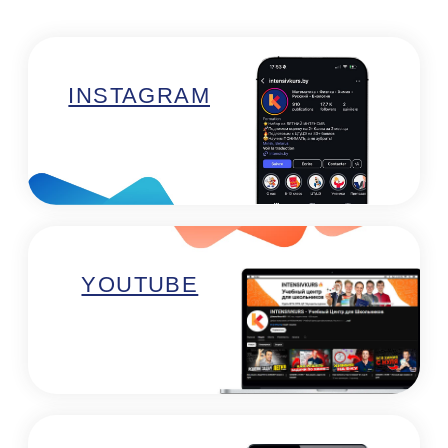
+375 29 101 72 52
Минск:
Минск, ул. Е. Полоцкой, 5, 1 этаж, офис 95
(метро Спортивная)
Минск, проспект Дзержинского, 123,
подъезд 6 (метро Малиновка)