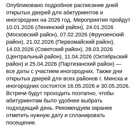
Подготовка к ЦТ/ЦЭ
О нас
Опубликовано подробное расписание дней
ЦТ Математика
О центре
открытых дверей для абитуриентов и
ЦТ Русский язык
Преподаватели
иногородних на 2026 год. Мероприятия пройдут
ЦТ Химия
Отзывы
ЦТ Физика
Цены
10.01.2026 (Ленинский район), 24.01.2026
ЦТ Биология
Контакты
(Московский район), 07.02.2026 (Фрунзенский
ЦТ Английский
Наши методики
район), 21.02.2026 (Первомайский район),
ЦТ История
Вопрос - ответ
14.03.2026 (Советский район), 28.03.2026
ЦТ Обществоведение
Бесплатные тесты
(Центральный район), 11.04.2026 (Октябрьский
ЦТ История Беларуси
Карта сайта
ВУЗы
район) и 25.04.2026 (Партизанский район) —
Курсы 5-10 класс
все даты с участием иногородних. Также дни
Математика
открытых дверей для всех районов г. Минска и
Русский язык
Физика
Английский язык
Химия
иногородних состоятся 16.05.2026 и 30.05.2026.
Встречи будут проходить поэтапно, чтобы
9 Математика Экзамен
абитуриентам было удобнее выбрать
9 Русский язык Экзамен
9 История Беларуси Экзамен
подходящий день. Рекомендуем заранее
Летние курсы
отметить нужную дату и спланировать
посещение.
ООО "КОД ЗНАНИЙ"
Государственна регистрация от 14 мая 2025 года,
орган регистрации Мингорисполком. Юр.адрес
Беларусь, г.Минск, пр. Пушкина 43А, офис 9,(3-Ий