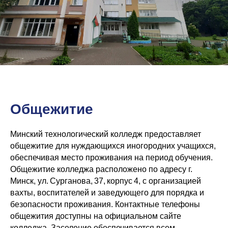
+375 29 101 72 52
Минск:
Минск, ул. Е. Полоцкой, 5, 1 этаж, офис 95
(метро Спортивная)
Минск, проспект Дзержинского, 123,
подъезд 6 (метро Малиновка)
Минск, пр. Пушкина, 43А, 3 этаж,
офис 8 (метро Пушкинская)
Минск, пр-т Независимости, 88
(метро Московская)
Общежитие
Подготовка к ЦТ/ЦЭ
О нас
ЦТ Математика
О центре
ЦТ Русский язык
Преподаватели
Минский технологический колледж предоставляет
ЦТ Химия
Отзывы
общежитие для нуждающихся иногородних учащихся,
ЦТ Физика
Цены
обеспечивая место проживания на период обучения.
ЦТ Биология
Контакты
Общежитие колледжа расположено по адресу г.
ЦТ Английский
Наши методики
ЦТ История
Вопрос - ответ
Минск, ул. Сурганова, 37, корпус 4, с организацией
ЦТ Обществоведение
Бесплатные тесты
вахты, воспитателей и заведующего для порядка и
ЦТ История Беларуси
Карта сайта
безопасности проживания. Контактные телефоны
ВУЗы
общежития доступны на официальном сайте
Курсы 5-10 класс
Математика
колледжа. Заселение обеспечивается всем