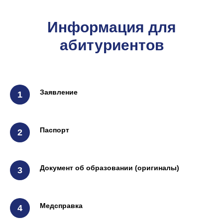
ЗАПИШИТЕСЬ
Информация для
НА КУРС
абитуриентов
+375
Заявление
Получить консультацию
Паспорт
Документ об образовании (оригиналы)
Медсправка