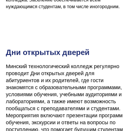
Русский язык
Физика
нуждающимся студентам, в том числе иногородним.
Английский язык
Химия
9 Математика Экзамен
9 Русский язык Экзамен
9 История Беларуси Экзамен
Летние курсы
ООО "КОД ЗНАНИЙ"
Дни открытых дверей
Государственна регистрация от 14 мая 2025 года,
орган регистрации Мингорисполком. Юр.адрес
Беларусь, г.Минск, пр. Пушкина 43А, офис 9,(3-Ий
Минский технологический колледж регулярно
этаж), 220082
УНП: 193870151
проводит Дни открытых дверей для
Время работы: Пн - Вск 10.00 - 20.00
email: IntensivKursMinsk@yandex.by
абитуриентов и их родителей, где гости
знакомятся с образовательными программами,
Copyright © 2007-2025
условиями обучения, учебными аудиториями и
Документы
лабораториями, а также имеют возможность
пообщаться с преподавателями и студентами.
Мероприятия включают презентации программ
обучения, экскурсии и ответы на вопросы по
поступлению, что помогает будущим студентам