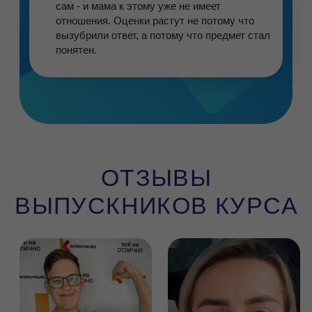
НАШИ ФИЛИАЛЫ
Ефросиньи Полоцкой, 5
(м. Спортивная)
Дзержинского, 123
(м.
Малиновка)
Пушкина, 43А
(м.
Пушкинская)
Независимости, 88
(м. Московская)