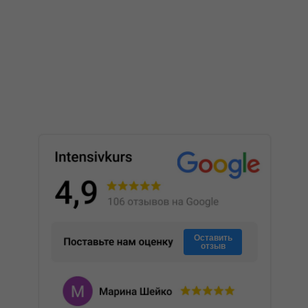
Да! Мы предлагаем пробное занятие с
диагностикой знаний, чтобы была
Intensivkurs на карте Минска
возможность познакомиться с нашим
центром, преподавателями и методиками.
Если после занятия вы решите
продолжить обучение, оно войдет в курс.
Если нет - вам не нужно будет ничего
оплачивать.
Можно ли записаться на
несколько курсов?
Конечно! При записи на два и более
курса вы получаете специальную скидку.
Наши специалисты помогут подобрать
Оставить
оптимальное расписание, чтобы нагрузка
отзыв
была комфортной для ребенка.