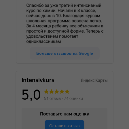
Как оплатить
обучение?
Выбрать последовательно пункты:
Система «Расчет» (ЕРИП)
Интернет-магазины/сервисы
A-Z Латинские домены
I
Больше отзывов на Google
Intensivkurs . by
2. Для оплаты «Товара» ввести ФИО
учащегося.
3. Ввести сумму платежа (если не
указана).
4. Проверить корректность информации
5. Совершить платеж.
Что делать, если ребенок
заболел и пропустил занятие?
Можно получить запись урока или