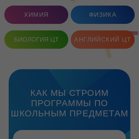
Соединяем теорию с практикой
-
без практики теория забывается за
неделю
Следим не только за
оценками
, но и за тем, как
развивается мышление
Учим
не просто решать
и
писать - а понимать, что, зачем
и почему
Это не "еще одни уроки после школы".
Родители наших учеников замечают
конкретные вещи: ребенок перестает
бояться отвечать у доски, домашку делает
сам - и мама к этому уже не имеет
отношения. Оценки растут не потому что
вызубрили ответ, а потому что предмет стал
понятен.
ОТЗЫВЫ