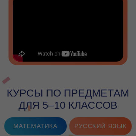
МАТЕМАТИКА
РУССКИЙ ЯЗЫК
ХИМИЯ
ФИЗИКА
БИОЛОГИЯ ЦТ
АНГЛИЙСКИЙ ЦТ
КАК МЫ СТРОИМ
ПРОГРАММЫ ПО
ШКОЛЬНЫМ ПРЕДМЕТАМ
Знать тему наизусть и понимать её
- разные вещи. Вот три вещи, на
которых строится каждая наша
программа: