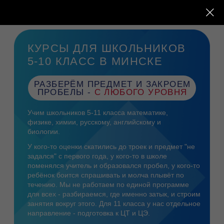
Записаться
КУРСЫ ДЛЯ ШКОЛЬНИКОВ
5-10 КЛАСС В МИНСКЕ
РАЗБЕРЁМ ПРЕДМЕТ И ЗАКРОЕМ
ПРОБЕЛЫ -
С ЛЮБОГО УРОВНЯ
Учим школьников 5-11 класса математике,
физике, химии, русскому, английскому и
биологии.
У кого-то оценки скатились до троек и предмет "не
задался" с первого года, у кого-то в школе
поменялся учитель и образовался пробел, у кого-то
ребёнок боится спрашивать и молча плывёт по
течению. Мы не работаем по единой программе
для всех - разбираемся, где именно затык, и строим
занятия вокруг этого. Для 11 класса у нас отдельное
направление - подготовка к ЦТ и ЦЭ.